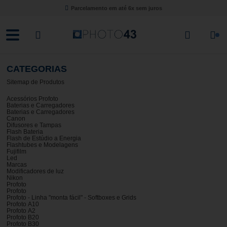
Parcelamento em até
6x sem juros
CATEGORIAS
Sitemap de Produtos
Acessórios Profoto
Baterias e Carregadores
Baterias e Carregadores
Canon
Difusores e Tampas
Flash Bateria
Flash de Estúdio a Energia
Flashtubes e Modelagens
Fujifilm
Led
Marcas
Modificadores de luz
Nikon
Profoto
Profoto
Profoto - Linha "monta fácil" - Softboxes e Grids
Profoto A10
Profoto A2
Profoto B20
Profoto B30