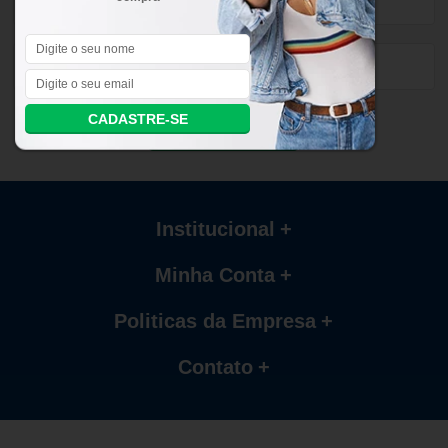
CADASTRE-SE
CADASTRE-SE
Institucional
Minha Conta
Politicas da Empresa
Contato