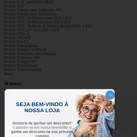
Profoto CLIC para B10 e B1X
Profoto D30
Profoto Difusor para Softboxes RFi
Profoto Difusor para Sombrinha
Profoto OCF - Refletores para B10 e B1X
Profoto OCF - Softboxes para B10 e B1X
Profoto OCF - Softgrids & Stripmasks para B10 e B1X
Profoto OCF LST para B10 e B1X
Profoto PRO-11
Profoto PRO-B3
Profoto Pro-D3
Profoto Rebatedores
Profoto Refletor SoftZoom
Profoto Refletores para Flashes
Profoto Softboxes RFi
Profoto Softgrid RFi
Profoto Sombrinhas
Rádios Transmissores
Sony
39 Item(s)
SEJA BEM-VINDO À
Cadastre-se em nossa
NOSSA LOJA
NEWSLETTER
Gostaria de ganhar um desconto?
Cadastre-se em nossa newsletter e
ganhe um desconto na sua primeira
compra