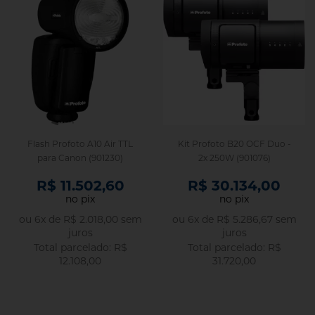
Flash Profoto A10 Air TTL
Kit Profoto B20 OCF Duo -
para Canon (901230)
2x 250W (901076)
R$ 11.502,60
R$ 30.134,00
no pix
no pix
ou
6
x
de
R$ 2.018,00
sem
ou
6
x
de
R$ 5.286,67
sem
juros
juros
R$
R$
12.108,00
31.720,00