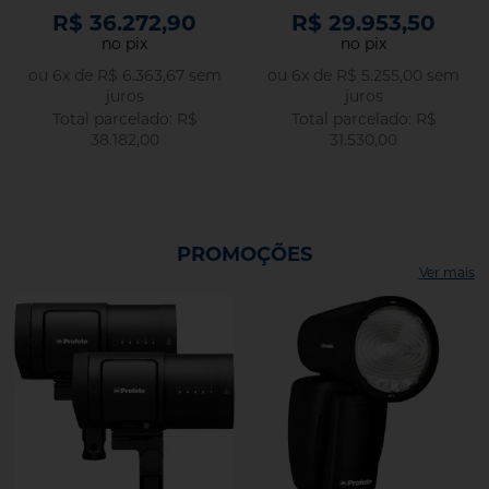
R$ 36.272,90
R$ 29.953,50
no pix
no pix
ou
6
x
de
R$ 6.363,67
sem
ou
6
x
de
R$ 5.255,00
sem
juros
juros
R$
R$
38.182,00
31.530,00
PROMOÇÕES
Ver mais