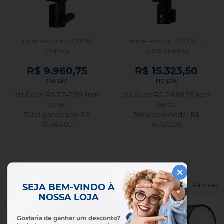
Flash Profoto A2 100W
Tocha Profoto B20 OCF -
(901250)
250W (901075)
R$ 9.960,75
R$ 15.323,50
no pix
no pix
ou
6
x
de
R$ 1.747,50
sem
ou
6
x
de
R$ 2.688,33
sem
juros
juros
R$
R$
10.485,00
16.130,00
MAIS VENDIDOS
Ver mais
SEJA BEM-VINDO À
NOSSA LOJA
Gostaria de ganhar um desconto?