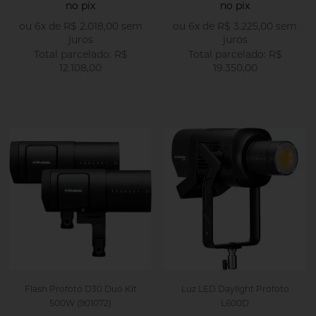
no pix
no pix
ou
6
x
de
R$ 2.018,00
sem
ou
6
x
de
R$ 3.225,00
sem
juros
juros
R$
R$
12.108,00
19.350,00
Flash Profoto D30 Duo Kit
Luz LED Daylight Profoto
500W (901072)
L600D