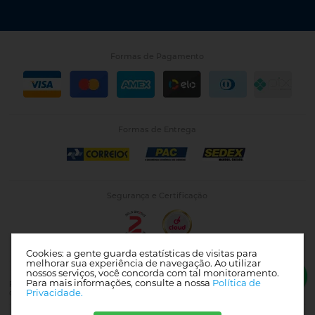
Formas de Pagamento
Formas de Entrega
Segurança e Certificação
Cookies: a gente guarda estatísticas de visitas para
melhorar sua experiência de navegação. Ao utilizar
nossos serviços, você concorda com tal monitoramento.
Para mais informações, consulte a nossa
Política de
Photo 43 | CNPJ: 26.475.488/0001-05 | Av. Nilo Peçanha, 50, Centro, Sala 1002 - Rio
Privacidade.
de Janeiro - RJ - CEP: 20020-906. |
Mapa do site