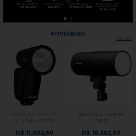
Photo43 – Loja Especializada em Flashes, Iluminação e Equipamentos Profoto
NOVIDADES
Ver mais
Flash Profoto A10 Air TTL
Flash Profoto D30 500W
para Canon (901230)
(901071)
R$ 11.502,60
R$ 18.382,50