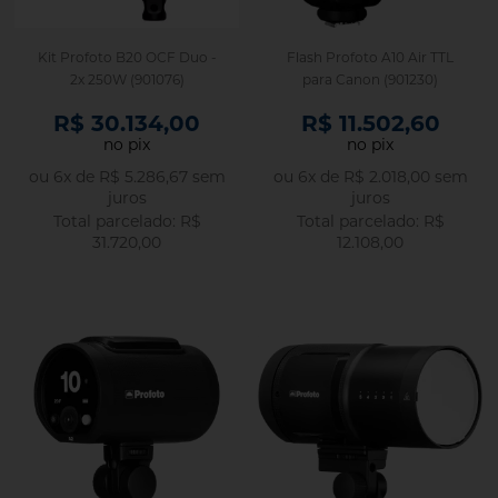
Kit Profoto B20 OCF Duo -
Flash Profoto A10 Air TTL
2x 250W (901076)
para Canon (901230)
R$ 30.134,00
R$ 11.502,60
no pix
no pix
ou
6
x
de
R$ 5.286,67
sem
ou
6
x
de
R$ 2.018,00
sem
juros
juros
R$
R$
31.720,00
12.108,00