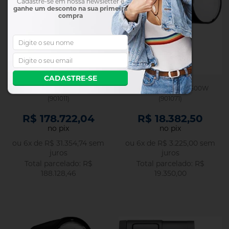
Cadastre-se em nossa newsletter e
ganhe um desconto na sua primeira
compra
CADASTRE-SE
Gerador Pro-11 2400W
Flash Profoto D30 500W
(901011)
(901071)
R$ 178.722,04
R$ 18.382,50
no pix
no pix
ou
6
x
de
R$ 31.354,74
sem
ou
6
x
de
R$ 3.225,00
sem
juros
juros
R$
R$
188.128,46
19.350,00