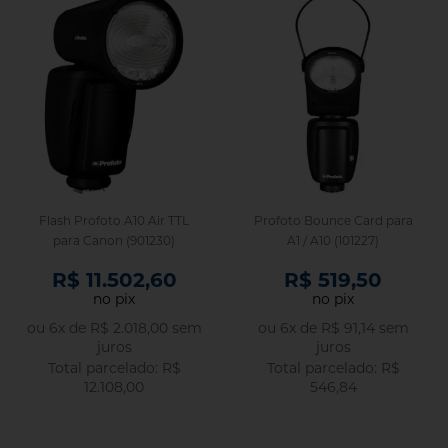
Flash Profoto A10 Air TTL
Profoto Bounce Card para
para Canon (901230)
A1 / A10 (101227)
R$ 11.502,60
R$ 519,50
no pix
no pix
ou
6
x
de
R$ 2.018,00
sem
ou
6
x
de
R$ 91,14
sem
juros
juros
R$
R$
12.108,00
546,84