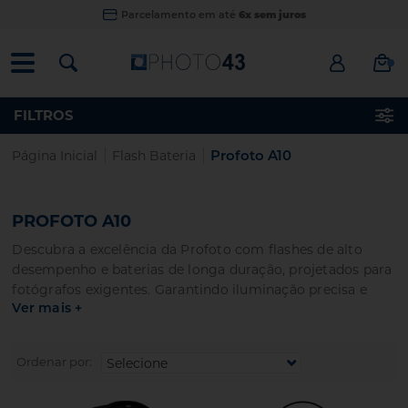
Parcelamento em até
6x sem juros
FILTROS
|
|
Profoto A10
Página Inicial
Flash Bateria
PROFOTO A10
Descubra a excelência da Profoto com flashes de alto
desempenho e baterias de longa duração, projetados para
fotógrafos exigentes. Garantindo iluminação precisa e
Ver mais +
confiável, os produtos Profoto são perfeitos para capturar
imagens impecáveis em qualquer cenário.
Ordenar por: