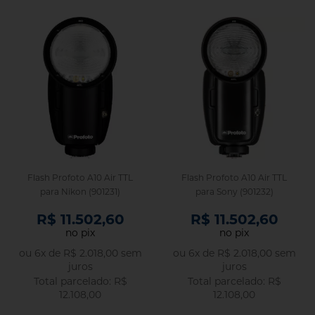
Flash Profoto A10 Air TTL
Flash Profoto A10 Air TTL
para Nikon (901231)
para Sony (901232)
R$ 11.502,60
R$ 11.502,60
no pix
no pix
ou
6
x
de
R$ 2.018,00
sem
ou
6
x
de
R$ 2.018,00
sem
juros
juros
R$
R$
12.108,00
12.108,00