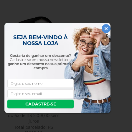
SEJA BEM-VINDO À
NOSSA LOJA
Gostaria de ganhar um desconto?
Cadastre-se em nossa newsletter e
ganhe um desconto na sua primeira
compra
Flash Profoto A10 Air TTL
para Fuji (901233)
R$ 11.502,60
CADASTRE-SE
no pix
ou
6
x
de
R$ 2.018,00
sem
juros
R$