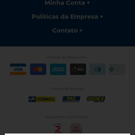
Minha Conta
Politicas da Empresa
Contato
Formas de Pagamento
Formas de Entrega
Segurança e Certificação