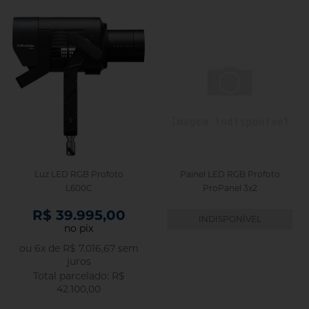
Luz LED RGB Profoto
Painel LED RGB Profoto
L600C
ProPanel 3x2
R$ 39.995,00
INDISPONÍVEL
no pix
ou
6
x
de
R$ 7.016,67
sem
juros
R$
42.100,00