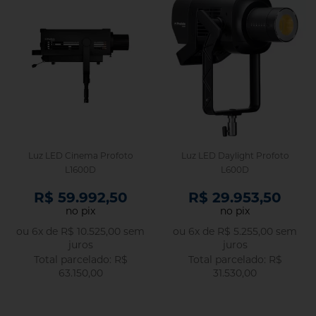
Luz LED Cinema Profoto
Luz LED Daylight Profoto
L1600D
L600D
R$ 59.992,50
R$ 29.953,50
no pix
no pix
ou
6
x
de
R$ 10.525,00
sem
ou
6
x
de
R$ 5.255,00
sem
juros
juros
R$
R$
63.150,00
31.530,00