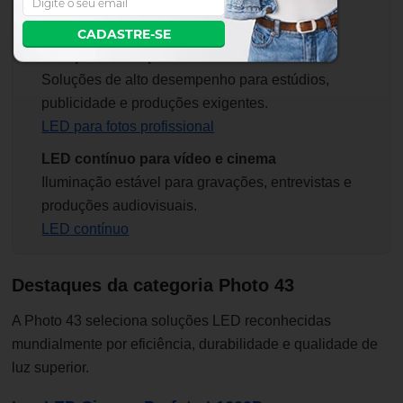
produções externas e mobilidade total.
LED para fotos portátil
CADASTRE-SE
LED para fotos profissional
Soluções de alto desempenho para estúdios,
publicidade e produções exigentes.
LED para fotos profissional
LED contínuo para vídeo e cinema
Iluminação estável para gravações, entrevistas e
produções audiovisuais.
LED contínuo
Destaques da categoria Photo 43
A Photo 43 seleciona soluções LED reconhecidas
mundialmente por eficiência, durabilidade e qualidade de
luz superior.