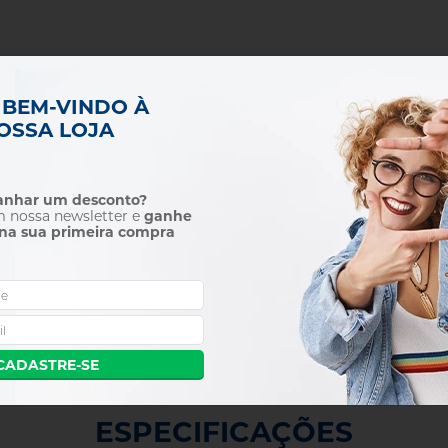
DETALHES DO PRODUTO
 BEM-VINDO À
OSSA LOJA
ens é ficar sem bateria. Com uma bateria de reposição para o 
ia pode ser colocada e removida do flash em questão de segundos 
as baterias são certificadas pela ONU para que você possa lev
ganhar um desconto?
m nossa newsletter e
ganhe
na sua primeira compra
eria de 5 A
CADASTRE-SE
ESPECIFICAÇÕES