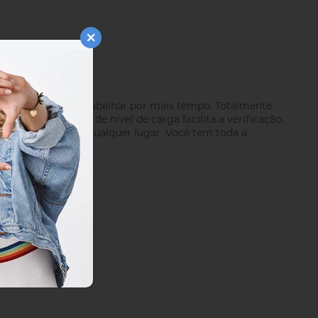
Pro-B3 você pode trabalhar por mais tempo. Totalmente
e seu indicador de nível de carga facilita a verificação.
á-las com você em qualquer lugar. Você tem toda a