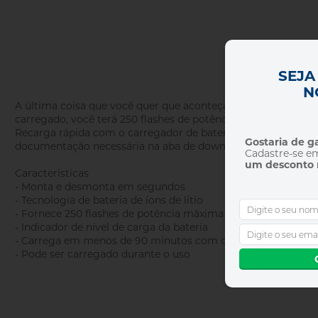
SEJA
N
A última coisa que você quer que aconteça ao capturar imag
carregado, você terá 250 flashes de potência máxima. A bater
Recarga rápida com o carregador de bateria Profoto 5A. Noss
Gostaria de 
documentação necessária na aba de downloads.
Cadastre-se e
um desconto 
Características
- Monta e desmonta em segundos
- Tecnologia de bateria de íons de lítio
- Fornece 250 flashes de potência máxima
- Indicador de nível de carga da bateria
- Carrega em menos de 90 minutos com o carregador de bat
- Pode ser carregado durante o uso