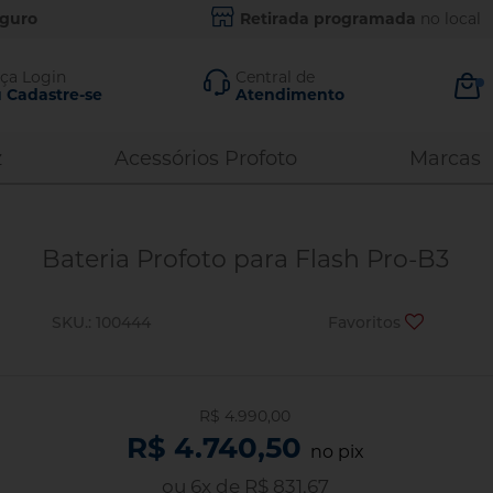
eguro
Retirada programada
no local
ça Login
Central de
 Cadastre-se
Atendimento
ar Conta
Contato
z
Acessórios Profoto
Marcas
Comercial:
99882-8430
21
Assistência
i minha senha
Bateria Profoto para Flash Pro-B3
Técnica
ENTRAR
96444-8540
21
SKU.: 100444
Favoritos
2220-1127
21
3663-4343
11
ar com Google
97112-4343
11
Email
vo cliente?
R$ 4.990,00
R$ 4.740,50
contato@photo43.com.br
adastre-se
no pix
ou
6
x
de
R$ 831,67
ADASTRAR