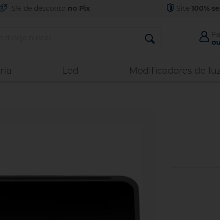
5% de desconto
no Pix
Site
100% s
Fa
ou
Acess
ria
Led
Modificadores de lu
Esquec
Entr
No
C
C