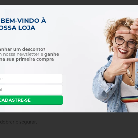
 BEM-VINDO À
OSSA LOJA
DETALHES DO PRODUTO
m a modelagem da luz em sua forma mais descomplicada. Eles são
ganhar um desconto?
 A estrutura metálica resistente, porém dobrável, está equipada
m nossa newsletter e
ganhe
na sua primeira compra
do-o nosso refletor mais popular e uma ótima ferramenta para co
stúdio quando você usa flash. Para obter o melhor efeito do refl
s contraste e cores nítidas. É ideal para fotografar com pouca l
ante intensa, então, nesse caso, você pode afastá-la ou posicioná
CADASTRE-SE
dobrar e segurar.