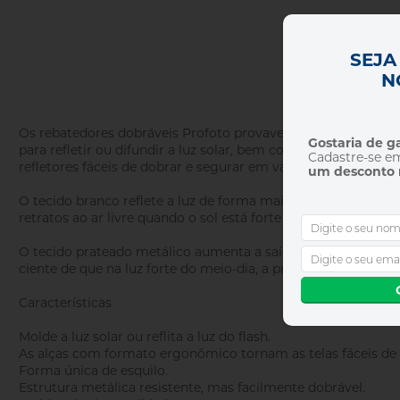
SEJA
N
Os rebatedores dobráveis ​​Profoto provavelmente representa
Gostaria de 
para refletir ou difundir a luz solar, bem como para flash.
Cadastre-se e
refletores fáceis de dobrar e segurar em várias posições.
um desconto 
O tecido branco reflete a luz de forma mais natural, tornan
retratos ao ar livre quando o sol está forte ou em fotos de e
O tecido prateado metálico aumenta a saída de luz e cria mai
ciente de que na luz forte do meio-dia, a prata pode ser bast
Características
Molde a luz solar ou reflita a luz do flash.
As alças com formato ergonômico tornam as telas fáceis de 
Forma única de esquilo.
Estrutura metálica resistente, mas facilmente dobrável.