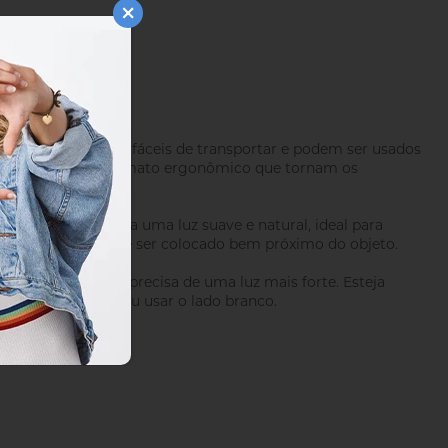
 fáceis de usar, fáceis de transportar e podem ser usados ​​
 com duas alças de formato ergonômico que tornam os
meçar. Proporciona uma luz suave e natural, ideal para
etor branco, ele deve ser colocado bem próximo do objeto.
uz ou quando você precisa de uma luz mais forte. Esteja
-la indiretamente, ou usar o lado branco.