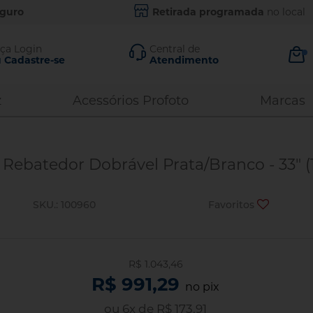
eguro
Retirada programada
no local
ça Login
Central de
 Cadastre-se
Atendimento
ar Conta
Contato
z
Acessórios Profoto
Marcas
Comercial:
99882-8430
21
Assistência
i minha senha
 Rebatedor Dobrável Prata/Branco - 33" 
Técnica
ENTRAR
96444-8540
21
SKU.: 100960
Favoritos
2220-1127
21
3663-4343
11
ar com Google
97112-4343
11
Email
vo cliente?
R$ 1.043,46
R$ 991,29
contato@photo43.com.br
adastre-se
no pix
ou
6
x
de
R$ 173,91
ADASTRAR