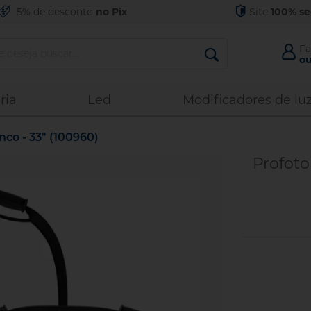
5% de desconto
no Pix
Site
100% s
Fa
ou
Acess
ria
Led
Modificadores de lu
co - 33" (100960)
Esquec
Profoto
Entr
No
C
C