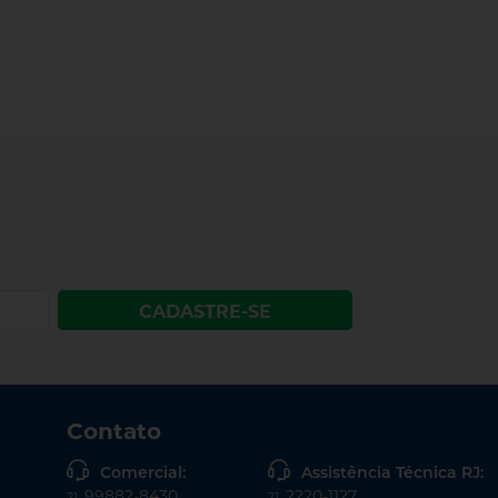
CADASTRE-SE
Contato
Comercial:
Assistência Técnica RJ:
99882-8430
2220-1127
21
21