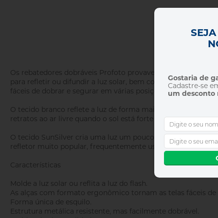
SEJA
N
Os rebatedores dobráveis ​​Profoto provavelmente representa
Gostaria de 
para refletir ou difundir a luz solar, bem como para flash.
Cadastre-se e
fáceis de dobrar e segurar em várias posições.
um desconto 
O tecido branco reflete a luz de forma mais natural, tornan
retratos ao ar livre quando o sol está forte ou em fotos de e
O tecido SunSilver cria uma luz um pouco mais quente, com
refletor muito popular, frequentemente usado no pôr do sol
Características
Molde a luz solar ou reflita a luz do flash.
As alças com formato ergonômico tornam as telas fáceis de 
Forma única de esquilo.
Estrutura metálica resistente, mas facilmente dobrável.