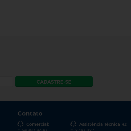
CADASTRE-SE
Contato
Comercial:
Assistência Técnica RJ:
99882-8430
2220-1127
21
21