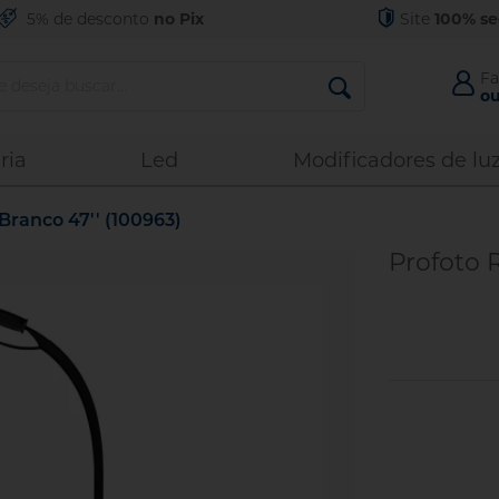
5% de desconto
no Pix
Site
100% s
Fa
ou
Acess
ria
Led
Modificadores de lu
Branco 47'' (100963)
Esquec
Profoto 
Entr
No
C
C