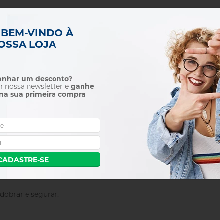
 BEM-VINDO À
OSSA LOJA
DETALHES DO PRODUTO
m a modelagem da luz em sua forma mais descomplicada. Eles são
ganhar um desconto?
 A estrutura metálica robusta mas dobrável está equipada com du
m nossa newsletter e
ganhe
na sua primeira compra
do-o nosso refletor mais popular e uma ótima ferramenta para co
stúdio quando você usa flash. Para obter o melhor efeito do refl
 uma emissão de luz ligeiramente superior e mais contraste do
 ou quando se deseja um tom de pele mais quente e natural.
CADASTRE-SE
dobrar e segurar.