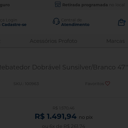
eguro
Retirada programada
no local
ça Login
Central de
 Cadastre-se
Atendimento
ar Conta
Contato
z
Acessórios Profoto
Marcas
Comercial:
99882-8430
21
Assistência
i minha senha
Rebatedor Dobrável Sunsilver/Branco 47''
Técnica
ENTRAR
96444-8540
21
SKU.: 100963
Favoritos
2220-1127
21
3663-4343
11
ar com Google
97112-4343
11
Email
vo cliente?
R$ 1.570,46
R$ 1.491,94
contato@photo43.com.br
adastre-se
no pix
ou
6
x
de
R$ 261,74
ADASTRAR