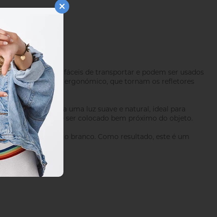
 fáceis de usar, fáceis de transportar e podem ser usados ​​
as pegas de formato ergonómico, que tornam os refletores
meçar. Proporciona uma luz suave e natural, ideal para
etor branco, ele deve ser colocado bem próximo do objeto.
 que o seu homólogo branco. Como resultado, este é um